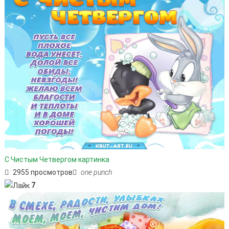
С Чистым Четвергом картинка
2955 просмотров
one punch
7