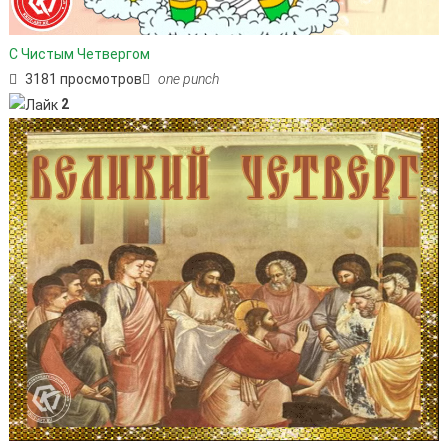
С Чистым Четвергом
3181 просмотров
one punch
2