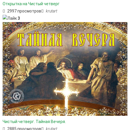
Открытка на Чистый четверг
2997 просмотров
krutart
3
Чистый четверг. Тайная Вечеря.
2885 просмотров
krutart