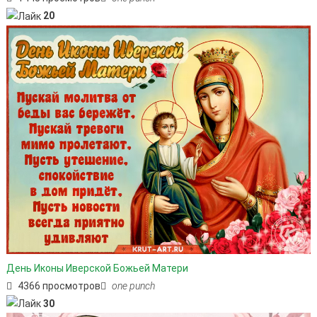
20
День Иконы Иверской Божьей Матери
4366 просмотров
one punch
30