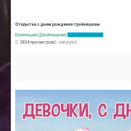
днем
С
рождения
Юбилеем
Открытка с днем рождения тройняшкам
Близнецам (Двойняшкам)
С Днем Рождения
2834 просмотров
one punch