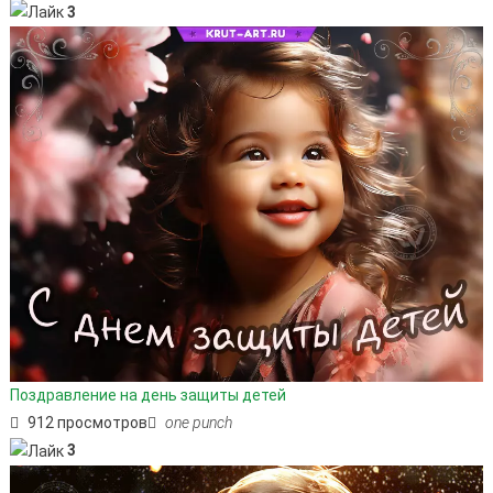
3
Поздравление на день защиты детей
912 просмотров
one punch
3