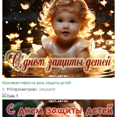
Красивая гифка на день защиты детей
910 просмотров
one punch
1